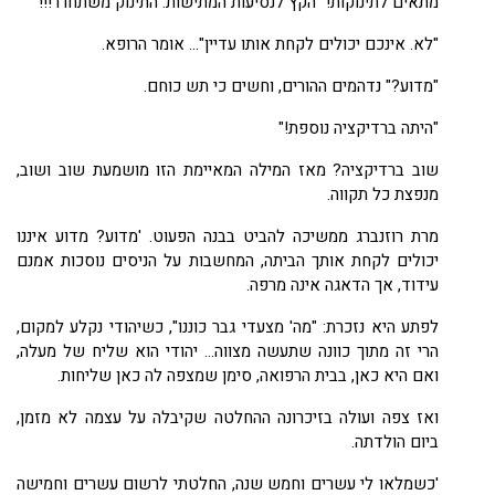
מתאים לתינוקות!" הקץ לנסיעות המתישות. התינוק משתחרר!!!
"לא. אינכם יכולים לקחת אותו עדיין"... אומר הרופא.
"מדוע?" נדהמים ההורים, וחשים כי תש כוחם.
"היתה ברדיקציה נוספת!"
שוב ברדיקציה? מאז המילה המאיימת הזו מושמעת שוב ושוב,
מנפצת כל תקווה.
מרת רוזנברג ממשיכה להביט בבנה הפעוט. 'מדוע? מדוע איננו
יכולים לקחת אותך הביתה, המחשבות על הניסים נוסכות אמנם
עידוד, אך הדאגה אינה מרפה.
לפתע היא נזכרת: "מה' מצעדי גבר כוננו", כשיהודי נקלע למקום,
הרי זה מתוך כוונה שתעשה מצווה... יהודי הוא שליח של מעלה,
ואם היא כאן, בבית הרפואה, סימן שמצפה לה כאן שליחות.
ואז צפה ועולה בזיכרונה ההחלטה שקיבלה על עצמה לא מזמן,
ביום הולדתה.
'כשמלאו לי עשרים וחמש שנה, החלטתי לרשום עשרים וחמישה