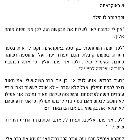
שבאוקראינה.
וכך כותב לו הילד:
"אין לי כתובת לאן לשלוח את הבקשה הזו, לכן אני מפנה אותה
אליך.
"לפני שנה השתתפתי בקייטנה באוקראינה, וקנו לי אות בספר
התורה. בשעתו קיבלתי מכם תעודה יפה, ועל המעטפה רשומה
כתובת האימייל שלך, ולכן אני פונה אליך, כי אתה הכתובת
היחידה שיכולה לסייע לי.
"בעוד כחודש אגיע לגיל
13
. כן, יום הבר מצוה שלי. אני מאוד
רוצה להניח תפילין, אבל ללא עזרה – לא אוכל לעשות זאת. הוריי
עובדים קשה לפרנסתם, וההכנסה שלהם מאוד נמוכה. אני אפילו
לא חושב לבקש מהם כסף כדי לרכוש תפילין, כי אני יודע שהם
לא ימלאו את בקשתי, גם אם הם מאוד ירצו...
"לכן, אני פונה אליכם. תעזרו לי, אתם הכתובת היהודית היחידה
שיש לי..."
למקרא אימייל מרגש זה, עירב הרב גרייזמאן בנושא את הרב אלי'