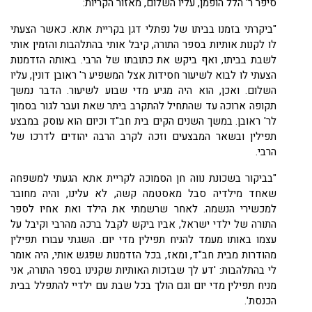
סיפר ר' הלל הופמן, עליו השלום, מאזור הקריות
:
"ביקרתי בזמנו בביתו של נפתלי דגן בקריית אתא. כאשר הצעתי
לו לקנות אותיות בספר התורה, קיבל אותי בהתלהבות והזמין אותי
לשבת בביתו, ואף ביקש את כתובתו של הרבי. באותה הזדמנות
הצעתי לו לבוא לשיעור חסידות אצל המשפיע ר' ראובן דונין, עליו
השלום. ואכן, הוא היה מגיע מדי שבוע לשיעור. הדבר נמשך
תקופה ארוכה עד שהתחיל להתקרב ביתר שאת ועבר לגור בסמוך
לר' ראובן. במשך השנים הקים בית חב"ד וכיום הוא עוסק במבצע
תפילין ובשאר המבצעים וזכה לקרב הרבה יהודים לדרכו של
הרבי.
"בביקור בשכונת נווה חן הסמוכה לקריית אתא הגעתי למשפחה
שאחד מילדיה סבל מאסטמה קשה, לא עלינו, והיה מחובר
למכשירי הנשמה. לאחר שרשמתי את הילד ואת אחיו לספר
התורה של ילדי ישראל, אביו ביקש לקבל ברכה מהרבי וקיבל על
עצמו באותו מעמד להניח תפילין מדי יום. השגתי עבורו תפילין
מהודרות מבית חב"ד, ומאז, בכל הזדמנות שפגש אותי, היה אומר
לי בהתלהבות: 'דע לך שבזכות האותיות שקנינו בספר התורה, אני
מניח תפילין מדי יום וגם הולך בכל שבת עם ילדיי להתפלל בבית
הכנסת'.