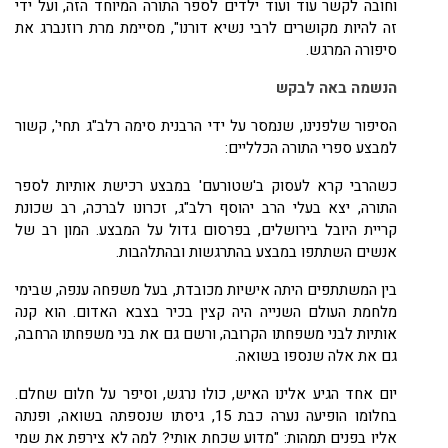
וחובה לקשר עוד ועוד ילדים לספר התורה המיוחד הזה, ועל ידי
זה להיות מקושרים לרבי נשיא דורנו", מסיימת מרת רוזנברג את
סיפורה המרגש.
הנשמה באה לבקש
הסיפור שלפנינו, שנמסר על ידי הרבנית סימה רלב"ג תחי', קשור
למבצע ספרי התורה הכלליים:
כשהרבי קרא לעסוק ב'שטורעם' במבצע רכישת אותיות לספר
התורה, יצא בעלי הרב יהוסף רלב"ג, זכרונו לברכה, רב שכונת
קריית היובל בירושלים, בפרסום גדול על המבצע. המון רב של
אנשים השתתפו במבצע בהתרגשות ובהתלהבות.
בין המשתתפים היתה אישיות מכובדת, בעל משפחה ענפה, שבימי
מלחמת העולם השנייה היה קצין בכיר בצבא האדום. הוא קנה
אותיות לבני משפחתו הקרובה, ורשם גם את בני משפחתו הרחבה,
גם את אלה שנספו בשואה.
יום אחד הגיע אלינו האיש, כולו נרגש, וסיפר על חלום שחלם.
בחלומו הופיעה נערה כבת
15
, גיסתו שנספתה בשואה, ופנתה
אליו בפנים תמהות: "מדוע שכחת אותי? למה לא צירפת את שמי