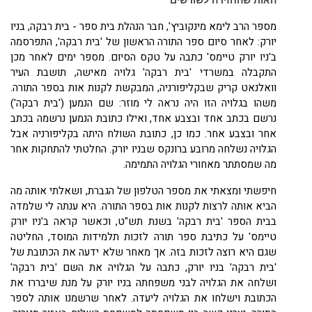
האות שהחזירה לשורשים
מספר הרב לימא מינקוביץ', חבר הנהלת בית ספר - בית רבקה, בניו
יורק: לאחר סיום ספר התורה הראשון של 'בית רבקה', התפרסמה
ב'ניו יורק טיימס' כתבה על טקס הסיום. מספר ימים לאחר מכן
התקבלה במשרדי 'בית רבקה' גלויה מאישה, תושבת העיר
וואלנאט קריק שבקליפורניה, המבקשת לקנות אות בספר התורה.
משהו בגלויה הזו היה נראה לי מוזר: שם הנמען ('בית רבקה')
נרשם בכתב אחד ובצבע אחד, ואילו כתובת הנמען נרשמה בכתב
אחר ובצבע אחר. כמו כן, כתובת השולח היתה בקליפורניה אבל
הגלויה נשלחה מרובע ברונקס שבניו יורק. החלטתי להתחקות אחר
מה שמסתתר מאחורי הגלויה התמימה.
חיפשתי ומצאתי את מספר הטלפון של הגברת, ושאלתי אותה מה
הביא אותה לרצות לקנות אות בספר התורה. היא ענתה לי שלמדה
בבית הספר 'בית רבקה' בשנת תש"ט, וכאשר קראה ב'ניו יורק
טיימס' על כתיבת ספר תורה לזכות תלמידות המוסד, החליטה
שגם היא רוצה לזכות בזה. אך מאחר שלא ידעה את הכתובת של
'בית רבקה' בניו יורק, כתבה על הגלויה את השם 'בית רבקה'
ושלחה את הגלויה לבני משפחתה בניו יורק על מנת שיבררו את
הכתובת וישלחו את הגלויה ליעדה. לאחר שרשמנו אותה לספר