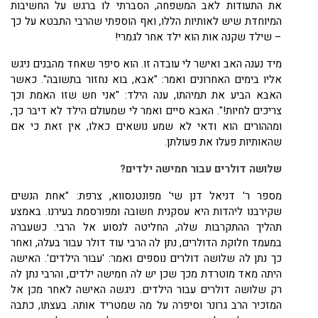
את התעודות לאב המשפחה, הסברתי לו ברגש על החשיבות
המיוחדת שיש לאותיות הללו, ואף הוספתי שהרבי התבטא על כך
– שילד שקנה אות הוא ילד אחר לגמרי!
מיד נענה האב ואישר לי עובדה זו. הוא סיפר שאחד מהבנים ניגש
אליו בימים האחרונים ואמר: "אבא, בוא נחזור בתשובה". כאשר
האבא הביע את תמיהתו, ענה הילד: "אני חש שזו האמת וכך
צריכים לחיות!". האבא סיים ואמר לי שמעולם הילד לא דיבר כך,
ומההורים הוא ודאי לא שמע נושאים כאלו, אין זאת כי אם
שהאותיות פעלו את פעולתן.
שלושה דולרים עבור חמישה ילדים?
מספר ר' דניאל דנן שי' מפונטנסווא, צרפת: "אחת הנשים
שקירבנו ליהדות היא עסקנית חשובה ומפורסמת בעירנו. באמצע
תהליך ההתקרבות שלה, החליטה לנסוע אל הרבי. כשעברה
במעמד חלוקת הדולרים, נתן לה הרבי עוד דולר עבור בעלה, ואחר
כך נתן לה שלושה דולרים נוספים ואמר: 'עבור הילדים'. האישה
היתה מאד מוטרדת מכך שכן יש לה חמישה ילדים, והרבי נתן לה
רק שלושה דולרים עבור הילדים. ניגשה האישה לאחר מכן אל
המזכיר הרב גרונר וסיפרה על מה שמטריד אותה. בעצתו, כתבה