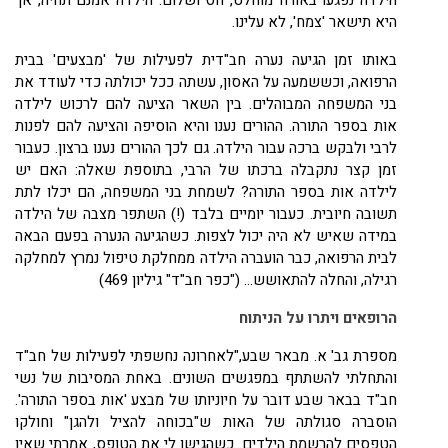
הילדה נפגעו באורח מוחלט, חס ושלום. הילדה אמנם תחיה, אך
היא תישאר 'צמח', לא עלינו.
באותו זמן הגיעה נערה חב"דית לפעילות של 'מבצעים' בבית
הרפואה, וכששמעה על האסון, עשתה ככל יכולתה כדי לעודד את
בני המשפחה המבוהלים. בין השאר הציעה להם לרכוש לילדה
אות בספר התורה. ההורים נענו והיא הוסיפה והציעה להם לפנות
לרבי ולבקש ברכה עבור הילדה. גם לכך ההורים נענו ברצון. כעבור
זמן קצר נתקבלה ברכתו של הרבי, בתוספת שאלה: האם יש
לילדה אות בספר התורה? לשמחת בני המשפחה, הם יכלו לתת
תשובה חיובית. כעבור יומיים בלבד (!) השתפר מצבה של הילדה
במידה שאיש לא היה יכול לצפות. כשהגיעה הנערה בפעם הבאה
לבית הרפואה, כבר הועברה הילדה ממחלקת טיפול נמרץ למחלקה
רגילה, והחלה להתאושש... ("כפר חב"ד" גיליון
469
)
הרופאים ויתרו על הניתוח
מספרת גב' א. מבאר שבע,
"לאחרונה נחשפתי לפעילות של חב"ד
והתחלתי להשתתף במפגשים השונים. באחת המסיבות של נשי
חב"ד בבאר שבע דובר על חיוניותו של מבצע 'אות בספר התורה'.
הוסברה סגולתה של האות ש"בכוחה להציל ולהגן" וחולקו
הטפסים להרשמת הילדים. כשהגישו לי את הטופס, אמרתי שאין