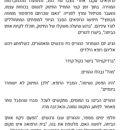
הרופאים עקבו אחרי מצבו של הפג, והתפעלו מההתקדמות
המהירה. בתוך זמן קצר התחיל התינוק לנשום בכוחות עצמו,
והועבר מטיפול נמרץ לפגייה. "האם שכרתם פרופסור מומחה
מבחוץ?" חיפשו הרופאים הסבר הגיוני למופתים המתחוללים
לנגד עיניהם, "ברגע שיעלה משקלו של התינוק, תוכלו לקחת אותו
הביתה", בישרו להורים.
הגיע יום השחרור. ההורים היו נרגשים ומאושרים, כשלפתע ניגש
אליהם רופא הילדים.
"ברדיקציה!" בישר בקול קודר.
"מה?" נבהלו ההורים.
"היה הפסק נשימה", הסביר הרופא, "ולכן התינוק לא ישוחרר
בינתיים".
ההורים הביטו בו המומים, מתקשים לעכל. סברו שהסבל נותר
מאחור. לפתע, התקווה נמוגה, והאכזבה מרה.
חלפו ימים מספר, וההורים שבו נרגשים. "הפעם ניקח אותך
הביתה, לחשה האם, מלטפת את בנה, "בית הרפואה אינו מקום