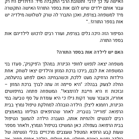
האישה על כך לרבי. ותשובת הרבי התקבלה מיד: הדולרים היו רק
עבור אותם ילדים שיש להם אות בספר התורה! האישה התקשרה
מיד למשפחה בצרפת, ואכן התברר לה שרק לשלושה מילדיה יש
אות בספר התורה!..."
הסיפור הזה היכה גלים בצרפת, ועורר רבים לרכוש לילדיהם אות
בספר התורה.
האם יש לילדה אות בספר התורה?
משפחה יצאה לנפוש לחופי הכינרת. במהלך ה'פיקניק', סעדו בני
המשפחה את לבם, בירכו ברכת המזון והילדים יצאו לשחק. אחת
הילדות הרחיקה מעט ללכת, וכשהבחינה האם לפתע בהיעלמה,
החלה לצעוק בבהלה: "היא סיימה זה עתה לברך ברכת המזון –
ובזכות זו היא חייבת להימצא!". המשפחה פתחה בחיפושים
אחריה, וכעבור עשר דקות גילו כי היא עומדת על סף טביעה במי
הכינרת, רחמנא ליצלן. הילדה הובהלה למחלקת טיפול נמרץ בבית
הרפואה 'פורייה' בטבריה. לאחר שהרופאים הצליחו במאמצים
רבים להנשים ולהחיות אותה, הועברה הילדה להמשך הטיפול
בבית הרפואה בעפולה. כאן המשיכו בטיפול הנמרץ, ולאחר מספר
שעות קבע הרופא המטפל שעצבים מרכזיים בכלי הנשימה של