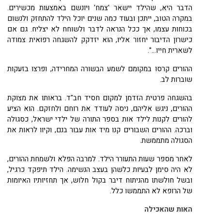
הדבר היא, שהילד יישאר 'צמח' ויונשם באמצעות מכשירים.
במקרה הטוב, ייתכן ובעוד כמה שנים יוכל הילד להתחזק ולנשום
בכוחות עצמו, אך ככל הנראה לדבר ולשוחח לא יצליח. גם אם
כישרון הדיבור יחזור אליו, הוא יזדקק להשגחה רפואית צמודה
לשארית חייו...".
ההורים קרסו במקומם לשמע הבשורה המחרידה, ופרצו בזעקות
שוברות לב.
בהשגחה פרטית הזדמן למקום חסיד חב"ד. בראותו את מצוקת
ההורים, ניגש אליהם, ניסה לעודד את רוחם ולחזקם. הוא הציע
להורים לקנות לילד אות בספר התורה של ילדי ישראל, כסגולה
וברכה. ההורים השבורים קנו מיד אות עבור בנם, וקיוו לראות את
הסגולה מתממשת.
לאחר מספר שעות התעורר הילד. למרבה הפלא ולשמחת ההורים,
לא היה סימן לבעיות כלשהן בעצב הנשימה. הילד תיפקד כרגיל,
ובשל חולשתו מהניתוח דיבר בקול חלוש, אך תחזיותיו האיומות
של הרופא לא התממשו כלל.
האות שהאכילה