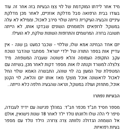
מיד אחר לידתו המוקדמת של לוי צצו הבעיות בזה אחר זה. עוד
בעודו בבית הרפואה סבל מדלקת אוזניים, לאחר מכן מדלקת
עיניים והבעיה העיקרית הייתה שלוי סירב לאכול, וממילא לא עלה
במשקל. לרופאים ולמומחים השונים שבדקו אותו, לא הייתה
תשובה ברורה. המרשמים והתרופות השונות שלקח, לא הועילו.
יום אחד הבחינה אמא שלו, שללוי - שכבר כמעט בן שנה - אין
עדיין אות בספר התורה של ילדי ישראל. מסתבר שהדבר נשכח
עקב התקופה העמוסה והלא פשוטה שעברה המשפחה. מיד
צלצלה למשרד וקנתה לו אות. מספר דקות לאחר מכן, בשיחה עם
המטפלת של המעון בה לוי שוהה, התבשרה האמא שלוי החל
לאכול לראשונה אוכל מוצק! מאז אותו יום והלאה, לוי הקטן
אוכל, מתחזק ועולה במשקל, ונראה שהבעיה חלפה כלא הייתה...
הבעיות נפתרו
מספר חסיד חב"ד מכפר חב"ד: במהלך פגישה עם ידיד לעבודה,
סיפר לי הלה שלו ולזוגתו נולד ילד לאחר 18 שנות נישואין, אולם
אל השמחה הגדולה נלוותה צרה צרורה: הילד נולד עם מספר
בעיות רפואיות.