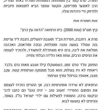
התורה, יצרנו קשר בין משפחתה למשפחת השליח באזור מגוריה,
הרב לאנגער מפריסקו, והקשר שנוצר הביא לתוצאות חיוביות
ולחיזוק חיי היהדות שלה.
אות
תמורת
אות
קיץ תש"ס (שנת 2000). בית הרפואה "הדסה עין כרם".
מרת א. רוזנברג, חסידת חב"ד תושבת ירושלים, ניצבת ליד עריסת
בנה שנולד בשעה טובה ומוצלחת, נבוכה ומודאגת, האכזבה
ממלאת את ליבה, ברם היא משתדלת להתעודד, ולהזכיר לעצמה
את הניסים הרבים, שחוו מאז הלידה הבלתי צפויה.
התינוק נולד טרם זמנו, כשמשקלו קילו ושבע מאות גרם בלבד.
ריאותיו לא היו בשלות, והוא סבל ממצוקה נשימתית קשה. עקב
מצבו, אושפז בטיפול נמרץ נשימתי.
הרופאים לא שידרו אופטימיות רבה, אך ההורים הזכירו לעצמם
את הפתגם החסידי: 'חשוב טוב – יהיה טוב!' הם כתבו לרבי
וביקשו ברכה, התמסרו לפעילות עם ילדי ישראל בל"ג בעומר,
והניסים לא בוששו לבוא.