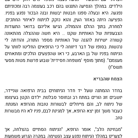
הילדים. במהלך הנסיעה התנגש בהם רכב בעוצמה רבה ומכוניתם
נפגעה. היא ובעלה ספגו חבטות יבשות ובנה הבכור נפגע בפניו.
הפציעה היתה באזור העין, והוא נזקק לניתוח לאיחוי החתכים.
למחרת, בתוך ההלם וההמולה, הגיעו אליהם בדואר התעודות
הצבעוניות של האותיות שקנו ... היא חשה שההצלה מהתאונה
קשורה ישירות להגנה של האותיות מספר התורה, והודתה לי
נרגשות. בסופו של דבר דיווחה לי כי הרופאים החליטו לוותר על
הניתוח בפניו של בן הארבע, כי ראו שהפצעים הולכים ומתאחים
מעצמם". (מתוך מוסף 'משפחה חסידית' שבוע פרשת מטות מסעי
תשס"ו)
הצמח שהבריא
בחדר ההמתנה שעל יד חדר הניתוחים בבית הרפואה שניידר,
יושבים זוג הורים במתח רב ובחוסר סבלנות. ילדם הקטן בעיצומו
של ניתוח לב, והם מייחלים לבשורות טובות מהרופא המנתח.
כעבור משך זמן יצא הרופא, אך למגינת לבם, פניו לא היו מבשרות
טוב.
"מבחינת הלב", אומר הרופא, "הניתוח הסתיים בהצלחה, אך
לצערינו במהלך הניתוח נפגע עצב הנשימה. במקרה הגרוע משמעות