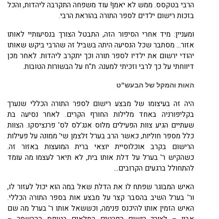
הרבי בטקסס. ממש לא יאמן! עוד משפחה התקרבה ליהדות, והכל
בזכות רישום ילדים לספר התורה בהוראת הרבי.
ומעניין: מיד אחרי הסיפור הזה, התבטל הצורך בנסיעותיי לאותו
אזור... מסתבר שכל הנסיעה היתה בשביל זה שהרבי ביקש שאותו
יהודי ירשום את ילדיו לספר תורה וכך יתקרב ליהדות. לאחר מכן
דיווחתי על כך לרבי וזכיתי למענה: ת"ח על הבשורות הטובות.
האות והמקל של הבעש"ט
היה זה בעיצומו של מבצע רישום לספר התורה הכללי שנערך
בקליפורניה באחד מלילות החורף הקרים. לאחר נסיעה בת
שעתיים הגיע צוות הפעילים מלוס אנג'לס לס' פרנציסקו. הצוות
כלל מספר חוליות, כאשר הרב בערל זלצמן שי' ממונה על פעילות
הרישום בקרב אוכלוסיית יוצאי ברית המועצות באזור זה.
כשהקיש ר' בערל על דלת אותו בית, לא תיאר לעצמו מה עומד
להתחולל ברגעים הקרובים...
האיש המבוגר שפתח לו את הדלת שאל במה הוא יכול לעזור לו,
ור' בערל השיב בהסבר קצר על מבצע אות בספר התורה הכללי.
האיש הזמין אותו להיכנס פנימה, וכששאל אותו ר' בערל מה שם