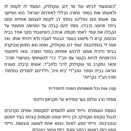
"כשהגעתי לביתו של מר דוב שקולניק, הצעתי לו לקנות לו
ולאשתו אות בספר התורה הכללי לאחדות ישראל. הוא התייעץ
עם אשתו והם החליטו בחפץ לב לקנות לעצמם אותיות ונתנו
ביחד תרומה נכבדה. נתתי להם קבלה על התרומה וחתמתי על
הקבלה את שמי. לאחר תקופה ארוכה, כשישבתי בוקר אחד בבית
הכנסת, קרא לי מישהו בשמי. הבטתי לעברו ולא זיהיתי אותו. ואז
אמר לי בהתלהבות: 'שמי דוב שקולניק, ואתה הוא הופמן שביקרת
בביתי וזיכית אותנו לרכוש אותיות בספר התורה. מאז חיפשתי
הזדמנויות להיות בקשר עם חב"ד כדי להשתתף בשיעורי תורה'.
ומאז התקרב מר שקולניק לרבי ולחב"ד, אשתו קיבלה משרת
הוראה בבית הספר החב"די 'בית חיה', וילדיהם לומדים בתלמוד
תורה חב"ד בקריות".
קנה אות וכל משפחתו הפכה לחסידית
מספר הרב שלום בער שפירא שי' מקראון הייטס:
בשנות השמונים הייתי נוסע לפעמים למקומות שונים הקרובים
לגבול טקסס-מקסיקו, וכן הייתי שוהה תקופות קצרות בעיר יוסטון
ובסביבתה. הייתי נוסע לאזור ההוא אחת לששה שבועות. הייתי
נוסע ביום ראשון בבוקר וחוזר ביום שישי בצהרים.