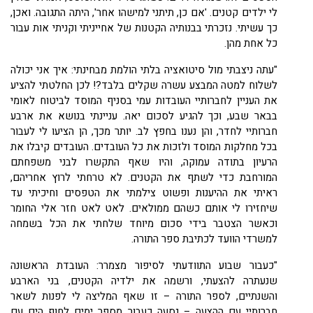
לי ילדים קטנים. 'אם כן, תיתני למישהו אחר', היתה התגובה. ואכן,
כך עשיתי. נזכרתי בבנותיה הקטנות של אחייניתי וקניתי אות עבור
כל אחת מהן.
"עתה ניצבתי מול סיטואציה בלתי הולמת מבחינתי: איך אני יכולה
לשלוח למטה המבצע עשרה שקלים בלבד?! לכן החלטתי להציע
את העניין לחברותיי העובדות עמי בסניף המוסד לביטוח לאומי
בבאר שבע, וכך להגיע לסכום יאה. עניינתי בנושא את ארבע
חברותיי לחדר, והן נענו בחפץ לב. יותר מכך, הן הציעו לי לעבור
בכל מחלקות המוסד ולזכות את כל העובדים. העובדים קיבלו את
הרעיון בתודה עמוקה, והיו שאף התקשרו לבני משפחתם
המורחבת כדי לשתף את הקטנים. לא טרחתי לרוץ אחריהם,
ראיתי את ההיענות ופשוט צילמתי את הטפסים וחיכיתי עד
שיחזירו לי אותם כשהם ממולאים. לאט לאט חזר אלי החומר
וכאשר הצטבר בידי סכום מיוחד שלחתי את הכל בשמחה
למשרדי הוועד לכתיבת ספר התורה.
"כעבור שבוע התוודעתי לסיפור מצמרר: העובדת הראשונה
שנעתרה להצעתי, ורשמה את ילדיה הקטנים, בני הארבע
והשנתיים, לספר התורה – זו שאף המליצה לי לפנות לשאר
חברותיי עם ההצעה – נסעה כעבור מספר ימים לחוף הים עם