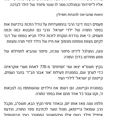
אליו ל'יחידות' ובמהלכה מסר לו שטר מיוחד של דולר לברכה.
האות שהביאה להנחת תפילין
פעמים רבות דיבר הרבי בהתוועדויות על גודל הזכות ברכישת אות
בספר התורה של ילדי ישראל. הרבי גם התבטא כמה וכמה
פעמים, כי אות בודדת הנקנית לזכות הילד תביא בסופו של דבר
לקיום מצוות נוספות ותהפוך את חייו של הילד לחיי תורה ומצוות.
והנה, התגלגל לידינו סיפור שכזה, סיפור שהביא לתחילתו של
מסע מחודש בדרך התורה:
בקיץ תשס"א יצאו שני 'תמימים' מ-
770
לאחת מערי אוקראינה
כדי לערוך שם, במסגרת פעילות 'אור אבנר חב"ד' בחבר העמים,
קייטנת 'גן ישראל' לילדי העיר.
במסגרת הקייטנה, הם רשמו את הילדים שהשתתפו בה לצבאות
ה', וקנו עבור כל אחד מהם אות בספר התורה.
חלפה שנה מאז אותו יום, ובאחד מימי הקיץ הבא, תשס"ב, מקבל
הרב שמואל גרייזמאן, מנהל הועד לכתיבת ספר התורה, הודעת
אימייל מילד בשם אילן שיקמאנטר המתגורר בעיר סבסטופול