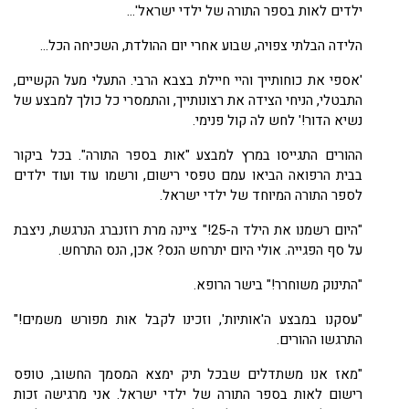
ילדים לאות בספר התורה של ילדי ישראל'...
הלידה הבלתי צפויה, שבוע אחרי יום ההולדת, השכיחה הכל...
'אספי את כוחותייך והיי חיילת בצבא הרבי. התעלי מעל הקשיים,
התבטלי, הניחי הצידה את רצונותייך, והתמסרי כל כולך למבצע של
נשיא הדור!' לחש לה קול פנימי.
ההורים התגייסו במרץ למבצע "אות בספר התורה". בכל ביקור
בבית הרפואה הביאו עמם טפסי רישום, ורשמו עוד ועוד ילדים
לספר התורה המיוחד של ילדי ישראל.
"היום רשמנו את הילד ה-25!" ציינה מרת רוזנברג הנרגשת, ניצבת
על סף הפגייה. אולי היום יתרחש הנס? אכן, הנס התרחש.
"התינוק משוחרר!" בישר הרופא.
"עסקנו במבצע ה'אותיות', וזכינו לקבל אות מפורש משמים!"
התרגשו ההורים.
"מאז אנו משתדלים שבכל תיק ימצא המסמך החשוב, טופס
רישום לאות בספר התורה של ילדי ישראל. אני מרגישה זכות