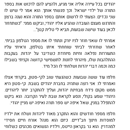
יהודים בכל עיירה אליה אני מגיע, ולהציע להם לרכוש אות בספר
התורה של ילדי ישראל. וכך פגשתי אותך. הוא אמר לי שיש לו
שני נכדים. הצעתי לו לרשום אותם בספר התורה והוא נענה ברצון
והתרגש מעצם העובדה שהגיע אליו יהודי, וביקש ממני: "כשתחזור
לכאן בעוד שישה שבועות, תביא לי טלית קטן"...
אמרתי לו שאני חוזר לניו יורק ונתתי לו את מספר הטלפון בביתי.
לאחר שחזרתי לביתי שוחחתי איתו בטלפון, וראיתי עליו
התעוררות נפלאה וחיות מיוחדת כשדיבר על יהדות. בעקבות
ההתלהבות שלו, מיהרתי לחנות לתשמישי קדושה וקניתי בשבילו
כמה וכמה דברי יהדות ושלחתי לו הכל מיד.
חלפו עוד ששה שבועות. כשהגעתי שוב לקי-סטון, ביקרתי אצלו
ואמרתי לו: אני רוצה שתהיה בחברת יהודים בשבת. קי-סטון היא
ממש מקום נידח מבחינת יהדות, ועליך להתקרב יותר ליהודים.
היהודי שמע בקולי, ונסע לקראת שבת לעיר הקרובה. הוא ביקש
להתפלל במנין, שאל איפה יש ספר תורה ואיפה יש מניין יהודי.
חלפו מספר חודשים והוא התקרב מאוד ליהדות ושלח את ילדיו
למוסדות חינוך חב"דיים. כיום הוא מנהל אורח חיים חסידי
למהדרין. הוא גר בקראון הייטס, וילדיו הנשואים מכהנים כשלוחי