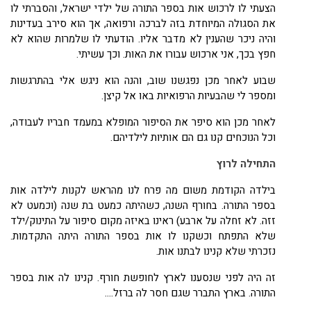
הצעתי לו לרכוש אות בספר התורה של ילדי ישראל, והסברתי לו
את הסגולה המיוחדת בזה לברכה ורפואה, אך הוא סירב בעדינות
והיה ניכר שהענין לא מדבר אליו. הודעתי לו שלמרות שהוא לא
חפץ בכך, אני ארכוש עבורו את האות. וכך עשיתי.
שבוע לאחר מכן נפגשנו שוב, והנה הוא ניגש אלי בהתרגשות
ומספר לי שהבעיות הרפואיות באו אל קיצן.
לאחר מכן הוא סיפר את הסיפור המופלא במעמד חבריו לעבודה,
וכל הנוכחים קנו גם הם אותיות לילדיהם.
התחילה לרוץ
בילדה הקודמת משום מה פרח לנו מהראש לקנות לילדה אות
בספר התורה. בחורף השנה, כשהיתה כמעט בת שנה (וכמעט לא
זזה. לא זחלה על ארבע) ראינו באיזה מקום סיפור על התינוק/ילד
שלא התפתח וכשקנו לו אות בספר התורה היתה התקדמות.
נזכרתי שלא קנינו לבתנו אות.
זה היה לפני שנסענו לארץ לחופשת חורף. קנינו לה אות בספר
התורה. בארץ התברר שגם חסר לה ברזל.
...