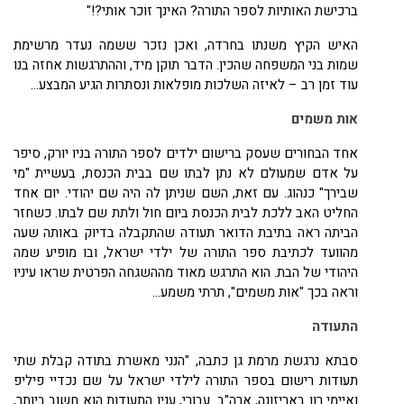
ברכישת האותיות לספר התורה? האינך זוכר אותי?!"
האיש הקיץ משנתו בחרדה, ואכן נזכר ששמה נעדר מרשימת
שמות בני המשפחה שהכין. הדבר תוקן מיד, וההתרגשות אחזה בנו
עוד זמן רב – לאיזה השלכות מופלאות ונסתרות הגיע המבצע...
אות משמים
אחד הבחורים שעסק ברישום ילדים לספר התורה בניו יורק, סיפר
על אדם שמעולם לא נתן לבתו שם בבית הכנסת, בעשיית "מי
שבירך" כנהוג. עם זאת, השם שניתן לה היה שם יהודי. יום אחד
החליט האב ללכת לבית הכנסת ביום חול ולתת שם לבתו. כשחזר
הביתה ראה בתיבת הדואר תעודה שהתקבלה בדיוק באותה שעה
מהוועד לכתיבת ספר התורה של ילדי ישראל, ובו מופיע שמה
היהודי של הבת. הוא התרגש מאוד מההשגחה הפרטית שראו עיניו
וראה בכך "אות משמים", תרתי משמע...
התעודה
סבתא נרגשת מרמת גן כתבה, "הנני מאשרת בתודה קבלת שתי
תעודות רישום בספר התורה לילדי ישראל על שם נכדיי פיליפ
ואיימי רון באריזונה, ארה"ב. עבורי, ענין התעודות הוא חשוב ביותר,