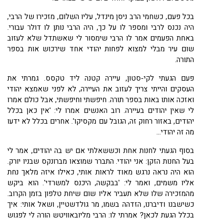
בכל פעם, כשחמי הרב ניסן מינדל, עליו השלום, מזכירו של הרבי,
היה נכנס לרבי ומספר לו על כך, היה הרבי נותן לו דולר עבורי.
באחת הפעמים אמר לו הרבי שימסור לי שאשתדל שלא לעזוב
שום עיר מבלי למצוא לפחות יהודי אחד שירכוש אות בספר
התורה.
פעם הגעתי לקי-סטון, עיירה קטנה ליד טקסס. גמרתי את
העסקים והייתי צריך לעזוב את העיירה, לא לפני שאמצא יהודי
ואזכה אותו באות בספר תורה. חיפשתי וחיפשתי, אבל כולם אמרו
לי שאין יהודים בעיירה. רוב האנשים אמרו לי: 'אין כאן בכלל
יהודים, באזור רחוק זה, הגובל עם מקסיקו'. אחרים בכלל לא ידעו
מה זה יהודי...
בסוף הגעתי לחנות אחת וכששאלתי אם יש בה יהודים, אמר לי
בעל החנות הזקן: אני יהודי. התברר שמוצאו מברונקס שבניו יורק.
הוא היה נראה נרגש מאוד לראות אותי, כאילו איזה מלאך נחת
אליו משמים, ואמר לי: 'בבקשה, היכנס למשרדי'. הוא ביקש
מהמזכירה שלו שלא תעביר אליו שום שיחת טלפון בזמן הקרוב.
כשישבנו ודיברנו, הזדהה בשמו, מר גולדשטיין, ושאל אותי: איך
בכלל הגעת לכאן? אמרתי לו: הרבי מליובאוויטש הורה לי לפגוש