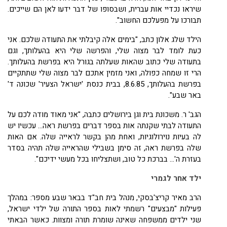
שיראו נכדיי אות עברית, ושבסופו של דבר ידעו לאן הם שייכים.
תבורכו על מפעלכם החשוב".
הילד שלג אלון כתב, "בימים אלה קיבלתי את התעודה שלכם. אני
כעת לומד לבר מצוה שלי, והפרשה שלי היא בהעלותך, וגם
בתעודה שלי כתוב שהאות שעלתה בגורל היא בפרשת בהעלותך.
הרי זו שמחה כפולה, ואני מזמין אתכם לבר מצוה שלי שתתקיים
בפרשת בהעלותך,
8.6.85
, בבית כנסת 'ישראל הצעיר' שכונה ד'
באר שבע".
הגב' ר. משכונת בית וגן בירושלים כתבה, "אני מאוד מודה לכם על
התעודה לבתי שקנתה אות בספר דברים בפרשת ראה... עכשיו יש
לה בעיות נוירולוגיות, ואחת מהן בקשר לראייה שלה. אם האות
שלה בפרשת ראה, זה סימן בשבילי שהראייה שלה תהיה בסדר
בעזרת ה'... בברכת כל טוב, ושתצליחו בכל מעשי ידיכם".
ילד אחר לגמרי
הרב מאיר קריצ'בסקי, מנהל בית חב"ד בבאר שבע מספר: במהלך
פעילות "מבצעים" רשמתי לאות בספר התורה של ילדי ישראל,
שני ילדים ממשפחה שאינה שומרת תורה ומצוות. כאשר הבאתי