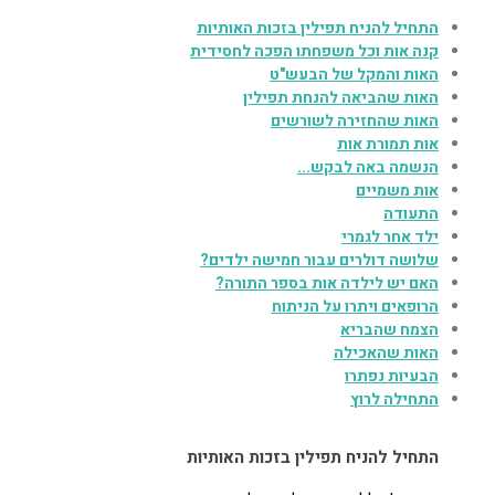
התחיל להניח תפילין בזכות האותיות
קנה אות וכל משפחתו הפכה לחסידית
האות והמקל של הבעש"ט
האות שהביאה להנחת תפילין
האות שהחזירה לשורשים
אות תמורת אות
הנשמה באה לבקש...
אות משמיים
התעודה
ילד אחר לגמרי
שלושה דולרים עבור חמישה ילדים?
האם יש לילדה אות בספר התורה?
הרופאים ויתרו על הניתוח
הצמח שהבריא
האות שהאכילה
הבעיות נפתרו
התחילה לרוץ
התחיל להניח תפילין בזכות האותיות