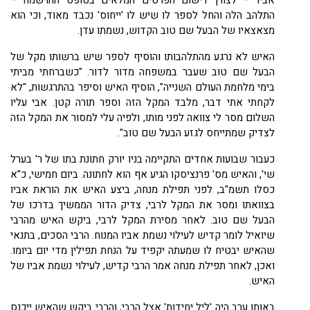
אביו – לצורך רישום הפרטים המלאים בטופס ההרשמה –
התלהב הלה והחל לספר לו שיש לו 'ייחוס' נכבד מאוד, וכי הוא
מצאצאיו של הבעל שם טוב הקדוש, נשמתו עדן.
האיש לא נרגע מהתלהבותו והוסיף לספר שיש ברשותו מקל של
הבעל שם טוב שעבר במשפחה מדור לדור. "כשברחתי מביתי
בימי מלחמת העולם השנייה", הוסיף האיש וסיפר בהתרגשות, "לא
לקחתי אתי דבר, מלבד המקל הזה וספר תורה קטן. אבי עליו
השלום מסר לי צוואה לפני מותו, ולפיה עלי למסור את המקל הזה
לצדיק שמתייחס לגזע הבעל שם טוב".
כעבור שבועות אחדים התקיימה בניו יורק חתונת בתו של ר' בערל
שי', והאיש מס' פרנציסקו הגיע אף הוא לחתונה. ביום חמישי, כ"א
כסלו תשמ"ב, לפני תפילת מנחה, ביצע האיש את הוראת אביו
בצוואתו ומסר את המקל לרבי, צדיק הדור הממשיך בדרכו של
הבעל שם טוב. לאחר מסירת המקל לרבי, ביקש האיש מהרבי
שיואיל לומר קדיש לעילוי נשמת אביו המנוח. הרבי הסכים, בתנאי
שהאיש יבטיח לו שמעתה יקפיד על הנחת תפילין מדי יום ביומו.
ואכן, לאחר תפילת מנחה אמר הרבי קדיש, לעילוי נשמת אביו של
האיש.
באותו ערב היה 'ליל יחידות' אצל הרבי, והרבי ביקש שהאיש ייכנס